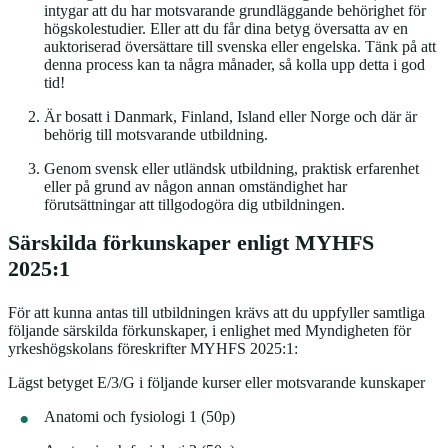
intygar att du har motsvarande grundläggande behörighet för
högskolestudier. Eller att du får dina betyg översatta av en
auktoriserad översättare till svenska eller engelska. Tänk på att
denna process kan ta några månader, så kolla upp detta i god
tid!
Är bosatt i Danmark, Finland, Island eller Norge och där är
behörig till motsvarande utbildning.
Genom svensk eller utländsk utbildning, praktisk erfarenhet
eller på grund av någon annan omständighet har
förutsättningar att tillgodogöra dig utbildningen.
Särskilda förkunskaper enligt MYHFS
2025:1
För att kunna antas till utbildningen krävs att du uppfyller samtliga
följande särskilda förkunskaper, i enlighet med Myndigheten för
yrkeshögskolans föreskrifter MYHFS 2025:1:
Lägst betyget E/3/G i följande kurser eller motsvarande kunskaper
Anatomi och fysiologi 1 (50p)