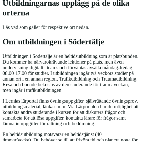
Utbildningarnas upplägg på de olika
orterna
Läs vad som gäller för respektive ort nedan.
Om utbildningen i Södertälje
Utbildningen i Södertälje är en heltidsutbildning som är platsbunden.
Du kommer ha närvarokrävande lektioner på plats, men även
undervisning digitalt i teams och förväntas avsätta måndag-fredag
08.00-17.00 för studier. I utbildningen ingår två veckors studier på
annan ort i en annan region, Trafikutbildning och Traumautbildning.
Resa och boende bekostas av den studerande för traumaveckan,
men ingår i trafikutbildningen.
I Lernias lärportal finns övningsuppgifter, självrättande övningsprov,
utbildningsmaterial, länkar m.m. Via Lärportalen har du möjlighet att
kontakta andra studerande i kursen för att diskutera frågor och
samarbeta för att lösa uppgifter, kontakta lärare för frågor samt
lämna in uppgifter för rättning och bedömning.
En heltidsutbildning motsvarar en heltidstjänst (40
timmar/vecka). Du behöver se till att frigöra tid och planera noga för