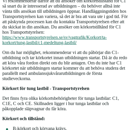
Vi rekommenderar därför att du ansöker om körkortstillstånd för C1
så snart du är intresserad av utbildningen – du behöver alltså inte
vänta tills ansökan till utbildningen öppnar. Handläggningstiden hos
Transportstyrelsen kan variera, så det är bra att vara ute i god tid. För
att påskynda processen kan du kontakta Transportstyrelsen efter att
du skickat in din ansökan. Du ansöker om körkortstilltånd för C1
hos Transportstyrelsen:
https://www.transportstyrelsen.se/sv/vagtrafik/Korkort/ta-
korkort/tung-lastbil/c1-medeltung-lastbil/
Om du har möjlighet, rekommenderar vi att du påbörjar din C1-
utbildning och tar körkortet innan utbildningen startar. Då är du redo
att köra våra fordon direkt om du blir antagen. Om du inte har C1
körkortet när utbildningen startar kommer du att behöva studera det
parallellt med ambulanssjukvårarutbildningen de första
studieveckorna.
Körkort för tung lastbil - Transportstyrelsen
Det finns fyra olika körkortsbehörigheter för tunga lastbilar: C1,
C1E, C och CE. Skillnaden ligger i hur tunga lastbilar och
påkopplade släpvagnar du får köra.
Körkort och tillstånd:
B-körkort och körvana krävs.