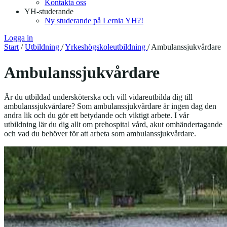
Kontakta oss
YH-studerande
Ny studerande på Lernia YH?!
Logga in
Start
/
Utbildning
/
Yrkeshögskoleutbildning
/
Ambulanssjukvårdare
Ambulanssjukvårdare
Är du utbildad undersköterska och vill vidareutbilda dig till
ambulanssjukvårdare? Som ambulanssjukvårdare är ingen dag den
andra lik och du gör ett betydande och viktigt arbete. I vår
utbildning lär du dig allt om prehospital vård, akut omhändertagande
och vad du behöver för att arbeta som ambulanssjukvårdare.