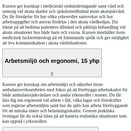
Kursen ger kunskap i medicinskt omhändertagande samt vård och
omsorg vid akuta skador och sjukdomstillstånd inom akutsjukvård.
Du får förståelse för hur olika yrkesroller samverkar och hur
arbetsuppgifter och ansvar fördelas i den akuta vårdkedjan. Du
tränar på att bedöma patienters tillstånd och påbörja behandling vid
akuta situationer hos både barn och vuxna. Kursen innehåller även
medicinsk fackterminologi på ett främmande språk och ger möjlighet
att öva kommunikation i akuta vårdsituationer.
Arbetsmiljö och ergonomi, 15 yhp
Kursen ger kunskap om arbetsmiljö och säkerhet inom
ambulansverksamheten med fokus på att förebygga arbetsskador för
både ambulanssjukvårdare och andra yrkesroller i teamet. Du får
lära dig om ergonomi vid arbete i fält, vilka lagar och föreskrifter
som reglerar arbetsmiljön samt hur du själv kan arbeta förebyggande
för att minska risker och belastningsskador. Genom praktiska
övningar får du också träna på att hantera realistiska situationer som
kan uppstå i yrkesrollen.