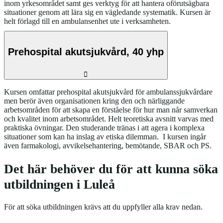
inom yrkesområdet samt ges verktyg för att hantera oförutsägbara
situationer genom att lära sig en vägledande systematik. Kursen är
helt förlagd till en ambulansenhet ute i verksamheten.
Prehospital akutsjukvård, 40 yhp
Kursen omfattar prehospital akutsjukvård för ambulanssjukvårdare
men berör även organisationen kring den och närliggande
arbetsområden för att skapa en förståelse för hur man når samverkan
och kvalitet inom arbetsområdet. Helt teoretiska avsnitt varvas med
praktiska övningar. Den studerande tränas i att agera i komplexa
situationer som kan ha inslag av etiska dilemman. I kursen ingår
även farmakologi, avvikelsehantering, bemötande, SBAR och PS.
Det här behöver du för att kunna söka
utbildningen i Luleå
För att söka utbildningen krävs att du uppfyller alla krav nedan.