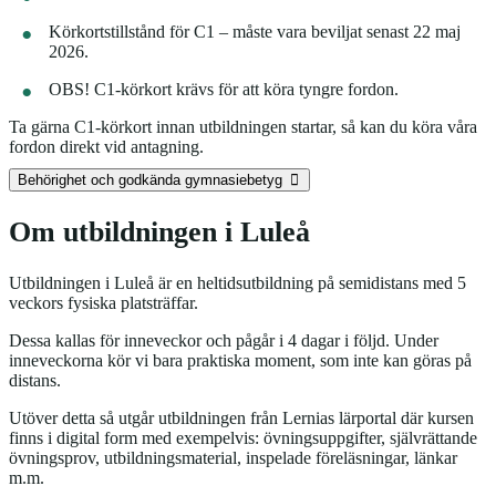
Körkortstillstånd för C1 – måste vara beviljat senast 22 maj
2026.
OBS! C1-körkort krävs för att köra tyngre fordon.
Ta gärna C1-körkort innan utbildningen startar, så kan du köra våra
fordon direkt vid antagning.
Behörighet och godkända gymnasiebetyg
Om utbildningen i Luleå
Utbildningen i Luleå är en heltidsutbildning på semidistans med 5
veckors fysiska platsträffar.
Dessa kallas för inneveckor och pågår i 4 dagar i följd. Under
inneveckorna kör vi bara praktiska moment, som inte kan göras på
distans.
Utöver detta så utgår utbildningen från Lernias lärportal där kursen
finns i digital form med exempelvis: övningsuppgifter, självrättande
övningsprov, utbildningsmaterial, inspelade föreläsningar, länkar
m.m.