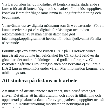
Via Lärportalen har du möjlighet att kontakta andra studerande i
kursen för att diskutera frågor och samarbeta för att lösa uppgifter,
kontakta lärare för frågor samt lämna in uppgifter för rättning och
bedömning.
Vi använder oss av digitala mötesrum som är webbaserade . För att
kunna medverka på våra digitala föreläsningar och möten
rekommenderar vi att man har en dator med god
internetuppkoppling samt ett headset för bästa ljudkvalitet för alla
närvarande.
Förkunskapskrav finns för kursen LIA 2 på C1 körkort vilket
innebär att om du inte har behörighet för C1 körkort behöver du
göra klart det under utbildningen med godkänt förarprov. C1
körkortet ingår inte i utbildningsplanen och bekostas ej av Lernia.
LIA 2 kursen genomförs under våren. Mer information kommer vid
utbildningsstart.
Att studera på distans och arbete
Att studera på distans innebär stor frihet, men också stort eget
ansvar. Det gäller att ha självdisciplin och att du är tillgänglig och
uppdaterad på aktuella datum för ev grupparbeten, uppgifter och så
vidare. En Heltidsutbildning motsvarar en heltidstjänst (40