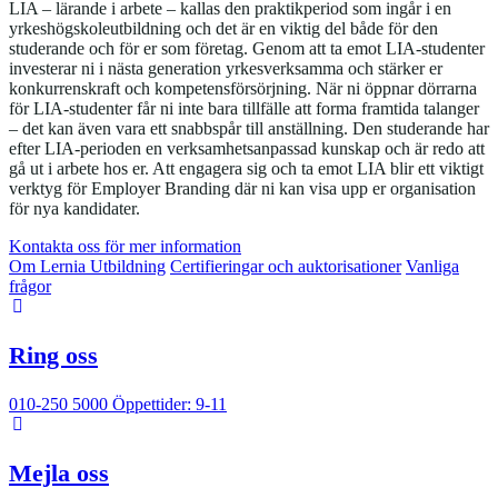
LIA – lärande i arbete – kallas den praktikperiod som ingår i en
yrkeshögskoleutbildning och det är en viktig del både för den
studerande och för er som företag. Genom att ta emot LIA-studenter
investerar ni i nästa generation yrkesverksamma och stärker er
konkurrenskraft och kompetensförsörjning. När ni öppnar dörrarna
för LIA-studenter får ni inte bara tillfälle att forma framtida talanger
– det kan även vara ett snabbspår till anställning. Den studerande har
efter LIA-perioden en verksamhetsanpassad kunskap och är redo att
gå ut i arbete hos er. Att engagera sig och ta emot LIA blir ett viktigt
verktyg för Employer Branding där ni kan visa upp er organisation
för nya kandidater.
Kontakta oss för mer information
Om Lernia Utbildning
Certifieringar och auktorisationer
Vanliga
frågor
Ring oss
010-250 5000
Öppettider: 9-11
Mejla oss