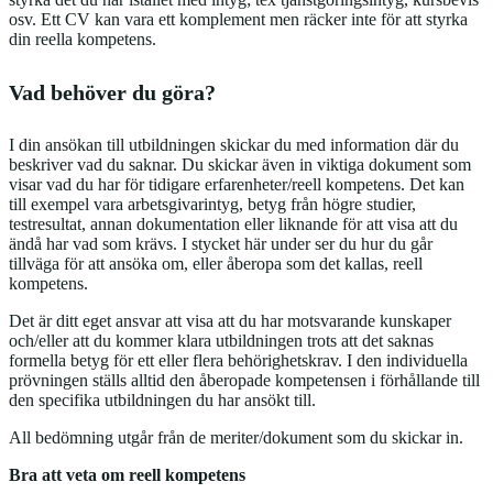
osv. Ett CV kan vara ett komplement men räcker inte för att styrka
din reella kompetens.
Vad behöver du göra?
I din ansökan till utbildningen skickar du med information där du
beskriver vad du saknar. Du skickar även in viktiga dokument som
visar vad du har för tidigare erfarenheter/reell kompetens. Det kan
till exempel vara arbetsgivarintyg, betyg från högre studier,
testresultat, annan dokumentation eller liknande för att visa att du
ändå har vad som krävs. I stycket här under ser du hur du går
tillväga för att ansöka om, eller åberopa som det kallas, reell
kompetens.
Det är ditt eget ansvar att visa att du har motsvarande kunskaper
och/eller att du kommer klara utbildningen trots att det saknas
formella betyg för ett eller flera behörighetskrav. I den individuella
prövningen ställs alltid den åberopade kompetensen i förhållande till
den specifika utbildningen du har ansökt till.
All bedömning utgår från de meriter/dokument som du skickar in.
Bra att veta om reell kompetens