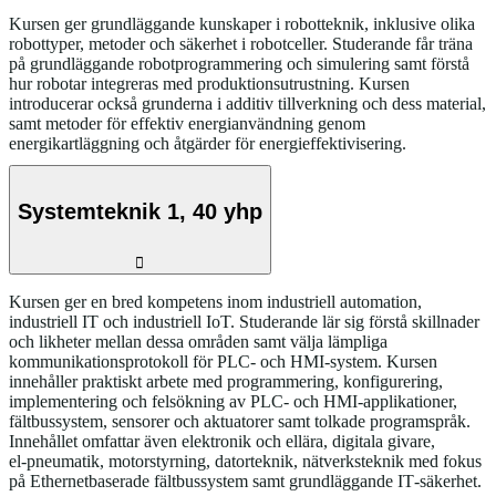
Kursen ger grundläggande kunskaper i robotteknik, inklusive olika
robottyper, metoder och säkerhet i robotceller. Studerande får träna
på grundläggande robotprogrammering och simulering samt förstå
hur robotar integreras med produktionsutrustning. Kursen
introducerar också grunderna i additiv tillverkning och dess material,
samt metoder för effektiv energianvändning genom
energikartläggning och åtgärder för energieffektivisering.
Systemteknik 1, 40 yhp
Kursen ger en bred kompetens inom industriell automation,
industriell IT och industriell IoT. Studerande lär sig förstå skillnader
och likheter mellan dessa områden samt välja lämpliga
kommunikationsprotokoll för PLC- och HMI‑system. Kursen
innehåller praktiskt arbete med programmering, konfigurering,
implementering och felsökning av PLC‑ och HMI‑applikationer,
fältbussystem, sensorer och aktuatorer samt tolkade programspråk.
Innehållet omfattar även elektronik och ellära, digitala givare,
el‑pneumatik, motorstyrning, datorteknik, nätverksteknik med fokus
på Ethernetbaserade fältbussystem samt grundläggande IT‑säkerhet.