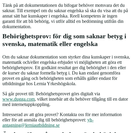
Tänk på att dokumentationen du bifogar behöver motsvara det du
saknar. Till exempel om du saknar engelska så ska du visa att du på
annat sätt har kunskaper i engelska. Reell kompetens är ingen
garanti för att bli behörig, vi utför alltid en bedömning utifrån din
dokumentation.
Behörighetsprov: för dig som saknar betyg i
svenska, matematik eller engelska
Om du saknar dokumentation som styrker dina kunskaper i svenska,
matematik och/eller engelska erbjuder vi möjligheten att göra ett
behörighetsprov. Ett godkänt resultat ger dig behörighet i den eller
de kurser du saknar formella betyg i. Du kan endast genomföra
provet en gång och behörigheten som erhålls gäller endast för
utbildningar hos Lernia Yrkeshögskola.
Så går provet till: Behörighetsprovet görs digitalt via
www.dugga.com
, vilket innebär att du behöver tillgång till en dator
med internetuppkoppling.
Intresserad av att göra provet? Kontakta oss för mer information
eller för att anmäla dig till behörighetsprovet:
yh-
antagning@lerniautbildning.se