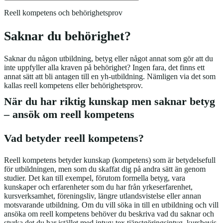
Reell kompetens och behörighetsprov
Saknar du behörighet?
Saknar du någon utbildning, betyg eller något annat som gör att du
inte uppfyller alla kraven på behörighet? Ingen fara, det finns ett
annat sätt att bli antagen till en yh-utbildning. Nämligen via det som
kallas reell kompetens eller behörighetsprov.
När du har riktig kunskap men saknar betyg
– ansök om reell kompetens
Vad betyder reell kompetens?
Reell kompetens betyder kunskap (kompetens) som är betydelsefull
för utbildningen, men som du skaffat dig på andra sätt än genom
studier. Det kan till exempel, förutom formella betyg, vara
kunskaper och erfarenheter som du har från yrkeserfarenhet,
kursverksamhet, föreningsliv, längre utlandsvistelse eller annan
motsvarande utbildning. Om du vill söka in till en utbildning och vill
ansöka om reell kompetens behöver du beskriva vad du saknar och
styrka det du har istället med intyg; tex tjänstgöringsintyg, kursbevis