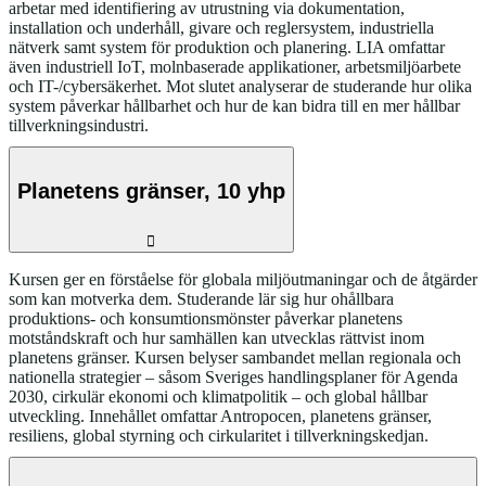
arbetar med identifiering av utrustning via dokumentation,
installation och underhåll, givare och reglersystem, industriella
nätverk samt system för produktion och planering. LIA omfattar
även industriell IoT, molnbaserade applikationer, arbetsmiljöarbete
och IT-/cybersäkerhet. Mot slutet analyserar de studerande hur olika
system påverkar hållbarhet och hur de kan bidra till en mer hållbar
tillverkningsindustri.
Planetens gränser, 10 yhp
Kursen ger en förståelse för globala miljöutmaningar och de åtgärder
som kan motverka dem. Studerande lär sig hur ohållbara
produktions- och konsumtionsmönster påverkar planetens
motståndskraft och hur samhällen kan utvecklas rättvist inom
planetens gränser. Kursen belyser sambandet mellan regionala och
nationella strategier – såsom Sveriges handlingsplaner för Agenda
2030, cirkulär ekonomi och klimatpolitik – och global hållbar
utveckling. Innehållet omfattar Antropocen, planetens gränser,
resiliens, global styrning och cirkularitet i tillverkningskedjan.