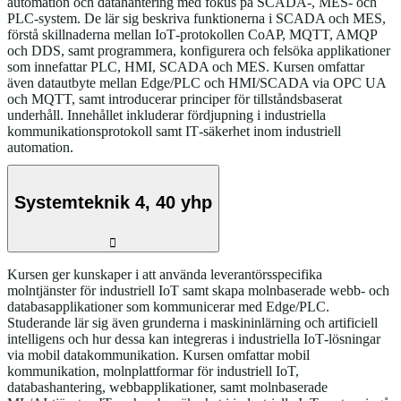
automation och datahantering med fokus på SCADA-, MES‑ och
PLC‑system. De lär sig beskriva funktionerna i SCADA och MES,
förstå skillnaderna mellan IoT‑protokollen CoAP, MQTT, AMQP
och DDS, samt programmera, konfigurera och felsöka applikationer
som innefattar PLC, HMI, SCADA och MES. Kursen omfattar
även datautbyte mellan Edge/PLC och HMI/SCADA via OPC UA
och MQTT, samt introducerar principer för tillståndsbaserat
underhåll. Innehållet inkluderar fördjupning i industriella
kommunikationsprotokoll samt IT‑säkerhet inom industriell
automation.
Systemteknik 4, 40 yhp
Kursen ger kunskaper i att använda leverantörsspecifika
molntjänster för industriell IoT samt skapa molnbaserade webb‑ och
databasapplikationer som kommunicerar med Edge/PLC.
Studerande lär sig även grunderna i maskininlärning och artificiell
intelligens och hur dessa kan integreras i industriella IoT‑lösningar
via mobil datakommunikation. Kursen omfattar mobil
kommunikation, molnplattformar för industriell IoT,
databashantering, webbapplikationer, samt molnbaserade