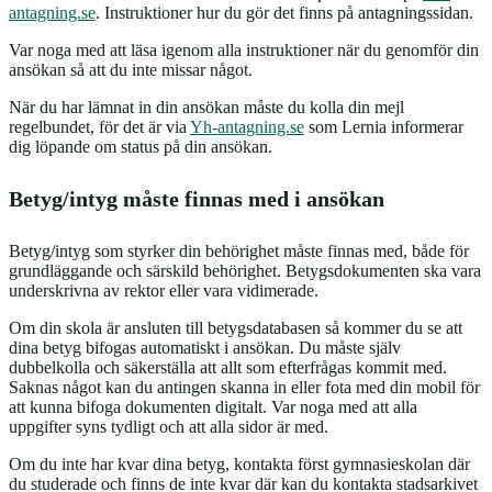
antagning.se
. Instruktioner hur du gör det finns på antagningssidan.
Var noga med att läsa igenom alla instruktioner när du genomför din
ansökan så att du inte missar något.
När du har lämnat in din ansökan måste du kolla din mejl
regelbundet, för det är via
Yh-antagning.se
som Lernia informerar
dig löpande om status på din ansökan.
Betyg/intyg måste finnas med i ansökan
Betyg/intyg som styrker din behörighet måste finnas med, både för
grundläggande och särskild behörighet. Betygsdokumenten ska vara
underskrivna av rektor eller vara vidimerade.
Om din skola är ansluten till betygsdatabasen så kommer du se att
dina betyg bifogas automatiskt i ansökan. Du måste själv
dubbelkolla och säkerställa att allt som efterfrågas kommit med.
Saknas något kan du antingen skanna in eller fota med din mobil för
att kunna bifoga dokumenten digitalt. Var noga med att alla
uppgifter syns tydligt och att alla sidor är med.
Om du inte har kvar dina betyg, kontakta först gymnasieskolan där
du studerade och finns de inte kvar där kan du kontakta stadsarkivet