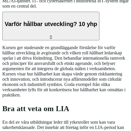
ML/AI‑tjänster. IT‑ och cybersäkerhet i industriella IoT‑system ingår
som en central del.
Varför hållbar utveckling? 10 yhp
Kursen ger studerande en grundläggande förståelse för varför
hållbar utveckling är avgörande och vilken roll hållbart ledarskap
spelar i att driva förändring. Den behandlar internationella ramverk
och principer för ansvarsfullt och etiskt agerande, och belyser
argumenten för att integrera de globala målen i verksamheten.
Kursen visar hur hållbarhet kan skapa värde genom riskhantering
och innovation, och introducerar nya affärsmodeller som cirkulär
ekonomi och industriell symbios. Goda exempel från olika
verksamheter lyfts för att konkretisera hur hållbarhet kan omsättas i
praktiken.
Bra att veta om LIA
En del av våra utbildningar leder till yrkesroller som kan vara
säkerhetsklassade. Det innebär att företag inför en LIA-period kan