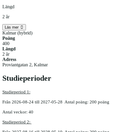
Längd
2 år
Läs mer
Kalmar (hybrid)
Poäng
400
Längd
2 år
Adress
Proviantgatan 2, Kalmar
Studieperioder
Studieperiod 1:
Från 2026-08-24 till 2027-05-28 Antal poäng: 200 poäng
Antal veckor: 40
Studieperiod 2:
Från 2027-08-16 till 2028-05-19 Antal poäng: 200 poäng.