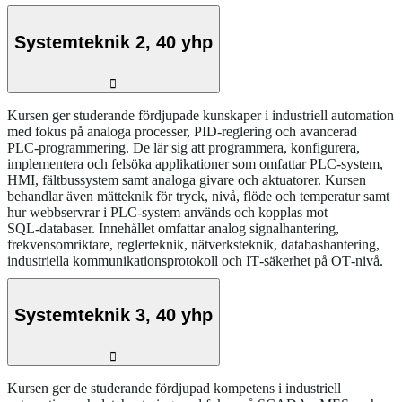
Systemteknik 2, 40 yhp
Kursen ger studerande fördjupade kunskaper i industriell automation
med fokus på analoga processer, PID-reglering och avancerad
PLC‑programmering. De lär sig att programmera, konfigurera,
implementera och felsöka applikationer som omfattar PLC‑system,
HMI, fältbussystem samt analoga givare och aktuatorer. Kursen
behandlar även mätteknik för tryck, nivå, flöde och temperatur samt
hur webbservrar i PLC-system används och kopplas mot
SQL‑databaser. Innehållet omfattar analog signalhantering,
frekvensomriktare, reglerteknik, nätverksteknik, databashantering,
industriella kommunikationsprotokoll och IT‑säkerhet på OT‑nivå.
Systemteknik 3, 40 yhp
Kursen ger de studerande fördjupad kompetens i industriell