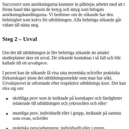
Successivt som ansökningarna kommer in påbörjas arbetet med att i
första hand titta igenom de betyg och intyg som bifogats
ansökningshandlingarna. Vi bedömer om de sökande har den
behörighet som krävs för utbildningen. Alla behöriga sökande går
vidare till nästa steg.
Steg 2 – Urval
Om det till utbildningen är fler behöriga sökande än antalet
studieplatser sker ett urval. De sökande kontaktas i så fall och blir
kallade till ett urvalsprov.
I provet kan de sökande få visa sina teoretiska och/eller praktiska
förkunskaper inom det utbildningsområde som man har sökt.
Urvalsprovet är utformade efter respektive utbildnings krav. Det kan
röra sig om:
skriftliga prov som är inriktade på kunskaper och färdigheter
relaterade till utbildningen och yrkesrollen och eller/
muntliga prov, individuellt eller i grupp, inriktade på samma
som ovan, och/eller
praktiska prov/arbetsprov, individuellt eller i grupp.