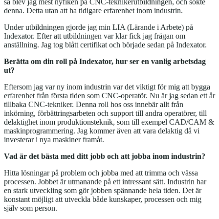
så blev jag mest nyfiken på CNC-teknikerutbildningen, och sökte
denna. Detta utan att ha tidigare erfarenhet inom industrin.
Under utbildningen gjorde jag min LIA (Lärande i Arbete) på
Indexator. Efter att utbildningen var klar fick jag frågan om
anställning. Jag tog blått certifikat och började sedan på Indexator.
Berätta om din roll på Indexator, hur ser en vanlig arbetsdag
ut?
Eftersom jag var ny inom industrin var det viktigt för mig att bygga
erfarenhet från första tiden som CNC-operatör. Nu är jag sedan ett år
tillbaka CNC-tekniker. Denna roll hos oss innebär allt från
inkörning, förbättringsarbeten och support till andra operatörer, till
delaktighet inom produktionsteknik, som till exempel CAD/CAM &
maskinprogrammering. Jag kommer även att vara delaktig då vi
investerar i nya maskiner framåt.
Vad är det bästa med ditt jobb och att jobba inom industrin?
Hitta lösningar på problem och jobba med att trimma och vässa
processen. Jobbet är utmanande på ett intressant sätt. Industrin har
en stark utveckling som gör jobben spännande hela tiden. Det är
konstant möjligt att utveckla både kunskaper, processen och mig
själv som person.