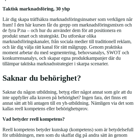
Taktisk marknadsföring, 30 yhp
Lär dig skapa träffsäkra marknadsföringsinsatser som verkligen når
fram! I den här kursen får du grepp om marknadsföringsmixen och
de fyra P:na – och hur du använder dem för att positionera en
produkt smart och strategiskt. Du utforskar olika
marknadsföringskanaler, från sociala medier till traditionell reklam,
och lär dig välja rätt kanal för rätt målgrupp. Genom praktiska
moment arbetar du med segmentering, behovsanalys, SWOT och
konkurrensanalys, och skapar egna produktkampanjer där du
tillämpar taktiska marknadsstrategier i skarpa scenarier.
Saknar du behörighet?
Saknar du någon utbildning, betyg eller något annat som gör att du
inte uppfyller alla kraven på behörighet? Ingen fara, det finns ett
annat sätt att bli antagen till en yh-utbildning. Nämligen via det som
kallas reell kompetens eller behörighetsprov.
Vad betyder reell kompetens?
Reell kompetens betyder kunskap (kompetens) som är betydelsefull
för utbildningen, men som du skaffat dig på andra sätt än genom