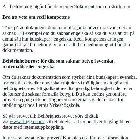
All bedömning utgår från de meriter/dokument som du skickar in.
Bra att veta om reell kompetens
Tänk på att dokumentationen du bifogar behöver motsvara det du
saknar. Till exempel om du saknar engelska så ska du visa att du på
annat sätt har kunskaper i engelska. Reell kompetens är ingen
garanti för att bli behörig, vi utför alltid en bedömning utifrån din
dokumentation.
Behörighetsprov: för dig som saknar betyg i svenska,
matematik eller engelska
Om du saknar dokumentation som styrker dina kunskaper i svenska,
matematik och/eller engelska erbjuder vi möjligheten att göra ett
behörighetsprov. Ett godkänt resultat ger dig behörighet i den eller
de kurser du saknar formella betyg i. Du kan endast genomföra
provet en gång och behörigheten som erhålls gäller endast för
utbildningar hos Lernia Yrkeshögskola.
Så går provet till: Behörighetsprovet görs digitalt
via
www.dugga.com
, vilket innebär att du behöver tillgång till en
dator med internetuppkoppling.
Intresserad av att göra provet? Kontakta oss för mer information