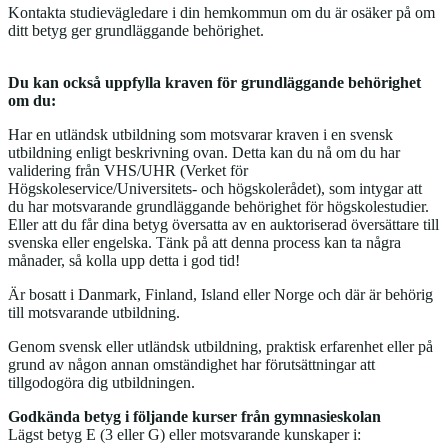
Kontakta studievägledare i din hemkommun om du är osäker på om
ditt betyg ger grundläggande behörighet.
Du kan också uppfylla kraven för grundläggande behörighet
om du:
Har en utländsk utbildning som motsvarar kraven i en svensk
utbildning enligt beskrivning ovan. Detta kan du nå om du har
validering från VHS/UHR (Verket för
Högskoleservice/Universitets- och högskolerådet), som intygar att
du har motsvarande grundläggande behörighet för högskolestudier.
Eller att du får dina betyg översatta av en auktoriserad översättare till
svenska eller engelska. Tänk på att denna process kan ta några
månader, så kolla upp detta i god tid!
Är bosatt i Danmark, Finland, Island eller Norge och där är behörig
till motsvarande utbildning.
Genom svensk eller utländsk utbildning, praktisk erfarenhet eller på
grund av någon annan omständighet har förutsättningar att
tillgodogöra dig utbildningen.
Godkända betyg i följande kurser från gymnasieskolan
Lägst betyg E (3 eller G) eller motsvarande kunskaper i: