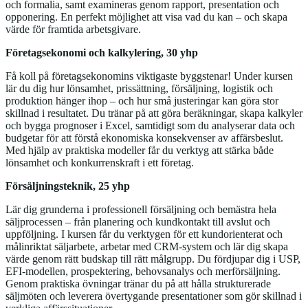
och formalia, samt examineras genom rapport, presentation och
opponering. En perfekt möjlighet att visa vad du kan – och skapa
värde för framtida arbetsgivare.
Företagsekonomi och kalkylering, 30 yhp
Få koll på företagsekonomins viktigaste byggstenar! Under kursen
lär du dig hur lönsamhet, prissättning, försäljning, logistik och
produktion hänger ihop – och hur små justeringar kan göra stor
skillnad i resultatet. Du tränar på att göra beräkningar, skapa kalkyler
och bygga prognoser i Excel, samtidigt som du analyserar data och
budgetar för att förstå ekonomiska konsekvenser av affärsbeslut.
Med hjälp av praktiska modeller får du verktyg att stärka både
lönsamhet och konkurrenskraft i ett företag.
Försäljningsteknik, 25 yhp
Lär dig grunderna i professionell försäljning och bemästra hela
säljprocessen – från planering och kundkontakt till avslut och
uppföljning. I kursen får du verktygen för ett kundorienterat och
målinriktat säljarbete, arbetar med CRM‑system och lär dig skapa
värde genom rätt budskap till rätt målgrupp. Du fördjupar dig i USP,
EFI‑modellen, prospektering, behovsanalys och merförsäljning.
Genom praktiska övningar tränar du på att hålla strukturerade
säljmöten och leverera övertygande presentationer som gör skillnad i