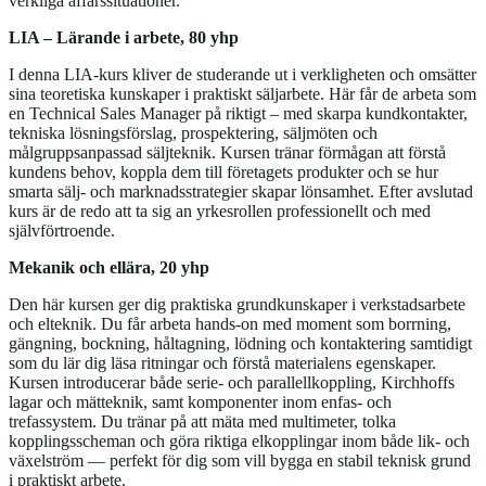
verkliga affärssituationer.
LIA – Lärande i arbete, 80 yhp
I denna LIA‑kurs kliver de studerande ut i verkligheten och omsätter
sina teoretiska kunskaper i praktiskt säljarbete. Här får de arbeta som
en Technical Sales Manager på riktigt – med skarpa kundkontakter,
tekniska lösningsförslag, prospektering, säljmöten och
målgruppsanpassad säljteknik. Kursen tränar förmågan att förstå
kundens behov, koppla dem till företagets produkter och se hur
smarta sälj- och marknadsstrategier skapar lönsamhet. Efter avslutad
kurs är de redo att ta sig an yrkesrollen professionellt och med
självförtroende.
Mekanik och ellära, 20 yhp
Den här kursen ger dig praktiska grundkunskaper i verkstadsarbete
och elteknik. Du får arbeta hands‑on med moment som borrning,
gängning, bockning, håltagning, lödning och kontaktering samtidigt
som du lär dig läsa ritningar och förstå materialens egenskaper.
Kursen introducerar både serie‑ och parallellkoppling, Kirchhoffs
lagar och mätteknik, samt komponenter inom enfas‑ och
trefassystem. Du tränar på att mäta med multimeter, tolka
kopplingsscheman och göra riktiga elkopplingar inom både lik‑ och
växelström — perfekt för dig som vill bygga en stabil teknisk grund
i praktiskt arbete.