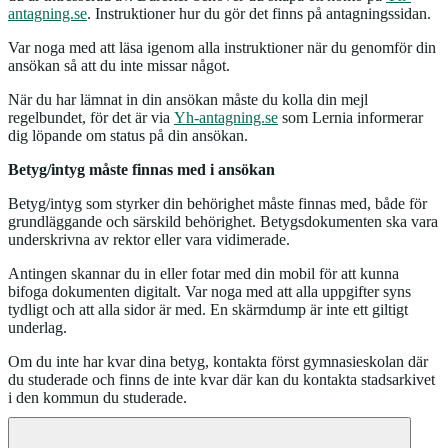
antagning.se
. Instruktioner hur du gör det finns på antagningssidan.
Var noga med att läsa igenom alla instruktioner när du genomför din
ansökan så att du inte missar något.
När du har lämnat in din ansökan måste du kolla din mejl
regelbundet, för det är via
Yh-antagning.se
som Lernia informerar
dig löpande om status på din ansökan.
Betyg/intyg måste finnas med i ansökan
Betyg/intyg som styrker din behörighet måste finnas med, både för
grundläggande och särskild behörighet. Betygsdokumenten ska vara
underskrivna av rektor eller vara vidimerade.
Antingen skannar du in eller fotar med din mobil för att kunna
bifoga dokumenten digitalt. Var noga med att alla uppgifter syns
tydligt och att alla sidor är med. En skärmdump är inte ett giltigt
underlag.
Om du inte har kvar dina betyg, kontakta först gymnasieskolan där
du studerade och finns de inte kvar där kan du kontakta stadsarkivet
i den kommun du studerade.