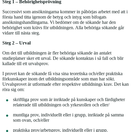
Steg 1 – Behörighetsprövning
Successivt som ansökningarna kommer in påbörjas arbetet med att i
första hand titta igenom de betyg och intyg som bifogats
ansökningshandlingarna. Vi bedömer om de sökande har den
behörighet som krävs för utbildningen. Alla behöriga sökande går
vidare till nästa steg.
Steg 2 – Urval
Om det till utbildningen är fler behöriga sökande än antalet
studieplatser sker ett urval. De sökande kontaktas i så fall och blir
kallade till ett urvalsprov.
I provet kan de sökande få visa sina teoretiska och/eller praktiska
förkunskaper inom det utbildningsområde som man har sökt.
Urvalsprovet är utformade efter respektive utbildnings krav. Det kan
röra sig om:
skriftliga prov som är inriktade på kunskaper och färdigheter
relaterade till utbildningen och yrkesrollen och eller/
muntliga prov, individuellt eller i grupp, inriktade på samma
som ovan, och/eller
praktiska prov/arbetsprov, individuellt eller i grupp.