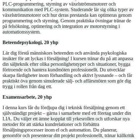
PLC‑programmering, styrning av växelströmsmotorer och
kommunikation med PLC‑system. Studerande lär sig olika typer av
växelströmsmotorer och hur deras prestanda kan optimeras genom
programmering och styrning. Genom praktiska övningar tränar de
på felsökning, optimering och integration av motorstyrning i
automationssystem.
Beteendepsykologi, 20 yhp
Lär dig förstå människors beteenden och använda psykologiska
insikter för att lyckas i försäljning! I kursen tränar du på att anpassa
din säljteknik efter olika personlighetstyper och situationer, bygga
förtroende och hantera kundmöten professionellt. Du utvecklar
skarpa färdigheter inom förhandling och aktivt lyssnande – och får
praktiskt öva genom simulerade sälj- och affärsmöten som gör dig
trygg i rollen från dag ett.
Examensarbete, 20 yhp
I denna kurs får du fördjupa dig i teknisk försäljning genom ett
självständigt projekt – gärna i samarbete med ett företag under din
LIA. Du väljer ett ämne kopplat till yrkesrollen och utforskar nya
metoder för att stärka kundrelationer och förbättra
försäljningsprocesser inom el och automation. Du planerar,
genomför och presenterar ditt projekt professionellt, tränar källkritik