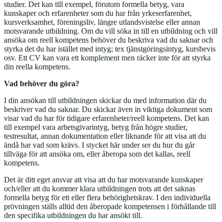
studier. Det kan till exempel, förutom formella betyg, vara
kunskaper och erfarenheter som du har från yrkeserfarenhet,
kursverksamhet, föreningsliv, längre utlandsvistelse eller annan
motsvarande utbildning. Om du vill söka in till en utbildning och vill
ansöka om reell kompetens behöver du beskriva vad du saknar och
styrka det du har istället med intyg; tex tjänstgöringsintyg, kursbevis
osv. Ett CV kan vara ett komplement men räcker inte för att styrka
din reella kompetens.
Vad behöver du göra?
I din ansökan till utbildningen skickar du med information där du
beskriver vad du saknar. Du skickar även in viktiga dokument som
visar vad du har för tidigare erfarenheter/reell kompetens. Det kan
till exempel vara arbetsgivarintyg, betyg från högre studier,
testresultat, annan dokumentation eller liknande för att visa att du
ändå har vad som krävs. I stycket här under ser du hur du går
tillväga för att ansöka om, eller åberopa som det kallas, reell
kompetens.
Det är ditt eget ansvar att visa att du har motsvarande kunskaper
och/eller att du kommer klara utbildningen trots att det saknas
formella betyg för ett eller flera behörighetskrav. I den individuella
prövningen ställs alltid den åberopade kompetensen i förhållande till
den specifika utbildningen du har ansökt till.