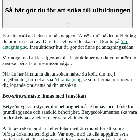
Så här gör du för att söka till utbildningen
För att ansöka klickar du på knappen ”Ansök nu” på den utbildning
du är intresserad av. Därefter behöver du skapa ett konto på
Yh-
antagning.se
. Instruktioner hur du gör det finns på antagningssidan.
Var noga med att läsa igenom alla instruktioner när du genomför din
ansökan så att du inte missar något.
När du har lämnat in din ansökan måste du kolla din mejl
regelbundet, för det är via
Yh-antagning.se
som Lernia informerar
dig löpande om status på din ansökan.
Betyg/intyg måste finnas med i ansökan
Betyg/intyg som styrker din behörighet måste finnas med, både för
grundläggande och särskild behörighet. Betygsdokumenten ska vara
underskrivna av rektor eller vara vidimerade.
Antingen skannar du in eller fotar med din mobil för att kunna
bifoga dokumenten digitalt. Var noga med att alla uppgifter syns
tydligt och att alla sidor är med. En skärmdump är inte ett giltigt