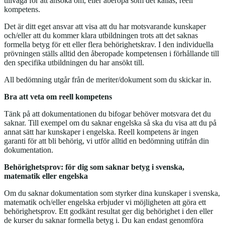
tillväga för att ansöka om, eller åberopa som det kallas, reell
kompetens.
Det är ditt eget ansvar att visa att du har motsvarande kunskaper
och/eller att du kommer klara utbildningen trots att det saknas
formella betyg för ett eller flera behörighetskrav. I den individuella
prövningen ställs alltid den åberopade kompetensen i förhållande till
den specifika utbildningen du har ansökt till.
All bedömning utgår från de meriter/dokument som du skickar in.
Bra att veta om reell kompetens
Tänk på att dokumentationen du bifogar behöver motsvara det du
saknar. Till exempel om du saknar engelska så ska du visa att du på
annat sätt har kunskaper i engelska. Reell kompetens är ingen
garanti för att bli behörig, vi utför alltid en bedömning utifrån din
dokumentation.
Behörighetsprov: för dig som saknar betyg i svenska,
matematik eller engelska
Om du saknar dokumentation som styrker dina kunskaper i svenska,
matematik och/eller engelska erbjuder vi möjligheten att göra ett
behörighetsprov. Ett godkänt resultat ger dig behörighet i den eller
de kurser du saknar formella betyg i. Du kan endast genomföra