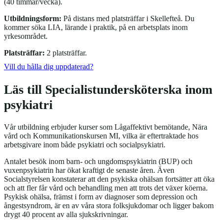
(40 timmar/vecka).
Utbildningsform:
På distans med platsträffar i Skellefteå. Du
kommer söka LIA, lärande i praktik, på en arbetsplats inom
yrkesområdet.
Platsträffar:
2 platsträffar.
Vill du hålla dig uppdaterad?
Läs till Specialistundersköterska inom
psykiatri
Vår utbildning erbjuder kurser som Lågaffektivt bemötande, Nära
vård och Kommunikationskursen MI, vilka är eftertraktade hos
arbetsgivare inom både psykiatri och socialpsykiatri.
Antalet besök inom barn- och ungdomspsykiatrin (BUP) och
vuxenpsykiatrin har ökat kraftigt de senaste åren. Även
Socialstyrelsen konstaterar att den psykiska ohälsan fortsätter att öka
och att fler får vård och behandling men att trots det växer köerna.
Psykisk ohälsa, främst i form av diagnoser som depression och
ångestsyndrom, är en av våra stora folksjukdomar och ligger bakom
drygt 40 procent av alla sjukskrivningar.