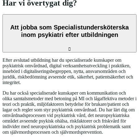
Har vi övertygat dig?
Att jobba som Specialistundersköterska
inom psykiatri efter utbildningen
Efter avslutad utbildning har du specialiserade kunskaper om
psykiatrisk omvårdnad, digital verksamhetsutveckling i praktiken,
innebörd i digitaliseringsbegreppen, nytta, ansvarsområden och
juridik, riskbedömning avseende etik, säkerhet, patientsäkerhet och
integritet.
Du har också specialiserade kunskaper om kommunikation och
olika samtalsmetoder med betoning på MI och lågaffektiva metoder i
teori och praktik, miljöfaktorers betydelse för brukare/patient och
lagar och regler som styr psykiatrisk omvårdnad. Du har lärt dig om
omvårdnadsprocessen vid psykiatrisk vård, det neuropsykiatriska
området avseende psykisk ohälsa, riskfaktorer och friskvård för
individer med neuropsykiatriska och psykiatrisk problematik samt
om självmordsprocessen och självmordsprevention.