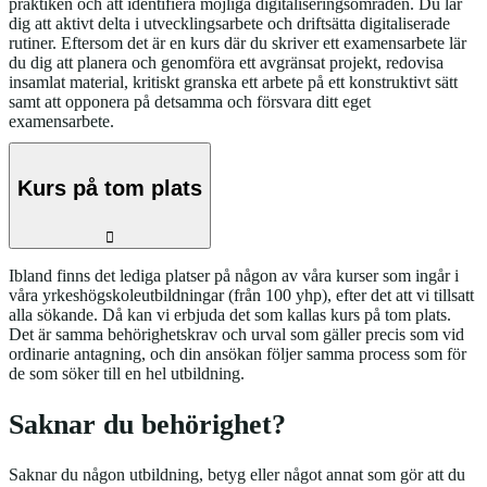
praktiken och att identifiera möjliga digitaliseringsområden. Du lär
dig att aktivt delta i utvecklingsarbete och driftsätta digitaliserade
rutiner. Eftersom det är en kurs där du skriver ett examensarbete lär
du dig att planera och genomföra ett avgränsat projekt, redovisa
insamlat material, kritiskt granska ett arbete på ett konstruktivt sätt
samt att opponera på detsamma och försvara ditt eget
examensarbete.
Kurs på tom plats
Ibland finns det lediga platser på någon av våra kurser som ingår i
våra yrkeshögskoleutbildningar (från 100 yhp), efter det att vi tillsatt
alla sökande. Då kan vi erbjuda det som kallas kurs på tom plats.
Det är samma behörighetskrav och urval som gäller precis som vid
ordinarie antagning, och din ansökan följer samma process som för
de som söker till en hel utbildning.
Saknar du behörighet?
Saknar du någon utbildning, betyg eller något annat som gör att du