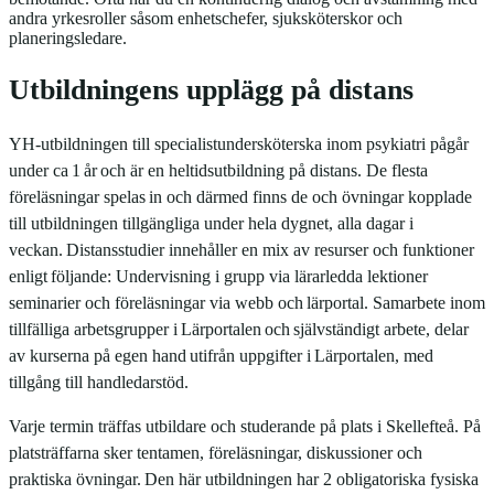
andra yrkesroller såsom enhetschefer, sjuksköterskor och
planeringsledare.
Utbildningens upplägg på distans
YH-utbildningen till specialistundersköterska inom psykiatri pågår
under ca
1
år
och är en heltidsutbildning på distans. De flesta
föreläsningar spelas
in och därmed finns de och övningar kopplade
till utbildningen tillgängliga under hela dygnet, alla dagar i
veckan.
Distansstudier innehåller en mix av resurser och funktioner
enligt
följande: Undervisning i grupp via lärarledda lektioner
seminarier och föreläsningar via webb och
lärportal. Samarbete inom
tillfälliga arbetsgrupper i
Lärportalen
och
självständigt arbete, delar
av kurserna på egen hand
utifrån uppgifter i
Lärportalen, med
tillgång till handledarstöd.
Varje termin träffas utbildare och studerande på plats i Skellefteå. På
platsträffarna sker tentamen, föreläsningar, diskussioner och
praktiska övningar.
Den här utbildningen har 2 obligatoriska fysiska