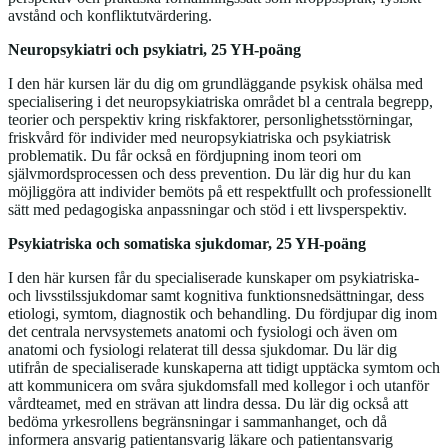
avstånd och konfliktutvärdering.
Neuropsykiatri och psykiatri, 25 YH-poäng
I den här kursen lär du dig om grundläggande psykisk ohälsa med
specialisering i det neuropsykiatriska området bl a centrala begrepp,
teorier och perspektiv kring riskfaktorer, personlighetsstörningar,
friskvård för individer med neuropsykiatriska och psykiatrisk
problematik. Du får också en fördjupning inom teori om
självmordsprocessen och dess prevention. Du lär dig hur du kan
möjliggöra att individer bemöts på ett respektfullt och professionellt
sätt med pedagogiska anpassningar och stöd i ett livsperspektiv.
Psykiatriska och somatiska sjukdomar, 25 YH-poäng
I den här kursen får du specialiserade kunskaper om psykiatriska-
och livsstilssjukdomar samt kognitiva funktionsnedsättningar, dess
etiologi, symtom, diagnostik och behandling. Du fördjupar dig inom
det centrala nervsystemets anatomi och fysiologi och även om
anatomi och fysiologi relaterat till dessa sjukdomar. Du lär dig
utifrån de specialiserade kunskaperna att tidigt upptäcka symtom och
att kommunicera om svåra sjukdomsfall med kollegor i och utanför
vårdteamet, med en strävan att lindra dessa. Du lär dig också att
bedöma yrkesrollens begränsningar i sammanhanget, och då
informera ansvarig patientansvarig läkare och patientansvarig