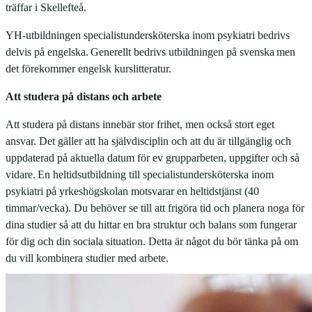
träffar i Skellefteå.
YH-utbildningen specialistundersköterska inom psykiatri bedrivs
delvis på engelska.
Generellt bedrivs utbildningen på svenska
men
det förekommer engelsk kurslitteratur.
Att studera på distans och arbete
Att studera på distans innebär stor frihet, men också stort eget
ansvar. Det gäller att ha självdisciplin och att du är tillgänglig och
uppdaterad på aktuella datum för ev grupparbeten, uppgifter och så
vidare.
En heltidsutbildning till specialistundersköterska inom
psykiatri på yrkeshögskolan motsvarar en heltidstjänst (40
timmar/vecka). Du behöver se till att frigöra tid och planera noga för
dina studier så att du hittar en bra struktur och balans som fungerar
för dig och din sociala situation. Detta är något du bör tänka på om
du vill kombinera studier med arbete.