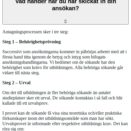
Vad händer när du har skickat in din
ansökan?
Antagningsprocessen sker i tre steg:
Steg 1 – Behörighetsprövning
Successivt som ansökningarna kommer in påbörjas arbetet med att i
första hand titta igenom de betyg och intyg som bifogats
ansökningshandlingarna. Vi bedömer om de sökande har den
behörighet som krävs för utbildningen. Alla behöriga sökande går
vidare till nästa steg.
Steg 2 – Urval
Om det till utbildningen är fler behöriga sökande än antalet
studieplatser sker ett urval. De sökande kontaktas i så fall och blir
kallade till ett urvalsprov.
I provet kan de sökande få visa sina teoretiska och/eller praktiska
förkunskaper inom det utbildningsområde som man har sökt.
Urvalsprovet är utformade efter respektive utbildnings krav. Det kan
röra sig om: