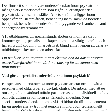
Det finns ett stort behov av undersköterskor inom psykiatri inom
många verksamhetsområden som ingår i eller tangerar det
psykiatriska verksamhetsfältet. Arbetsområdena ligger inom
öppenvården, slutenvården, behandlingshem, särskilda boenden,
hemtjänst, hemvård, boendestöd, förebyggande verksamheter samt
anhörigstödsverksamheter.
YH-utbildningen till specialistundersköterska inom psykiatri
kommer ge dig specialistkunskaper inom detta viktiga område och
har en tydlig koppling till arbetslivet, bland annat genom att delar av
utbildningen sker ute på en arbetsplats.
Du behöver vara utbildad undersköterska och ha dokumenterad
arbetslivserfarenhet inom vård och omsorg för att kunna söka
utbildningen.
Vad gör en specialistundersköterska inom psykiatri?
En specialistundersköterska inom psykiatri arbetar med att vårda
personer med olika typer av psykisk ohälsa. Du arbetar med att ge
omsorg och omvårdnad utifrån patienternas olika individuella behov
och ofta utifrån någon form av genomförandeplan. Som
specialistundersköterska inom psykiatri bidrar du till att patienterna
får en upplevelse av trygghet genom ett lyhört och professionellt
bemötande. Ofta har du en kontinuerlig dialog och avstämning med