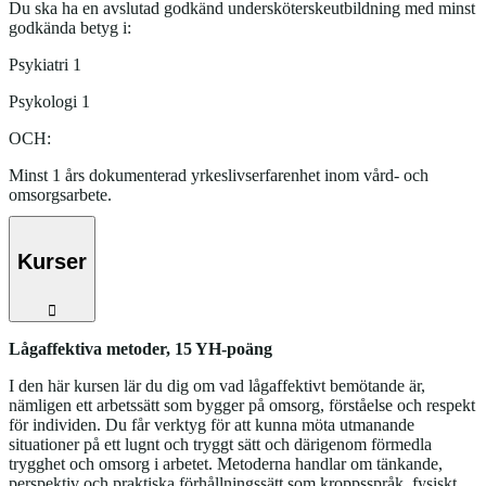
Du ska ha en avslutad godkänd undersköterskeutbildning med minst
godkända betyg i:
Psykiatri 1
Psykologi 1
OCH:
Minst 1 års dokumenterad yrkeslivserfarenhet inom vård- och
omsorgsarbete.
Kurser
Lågaffektiva metoder, 15 YH-poäng
I den här kursen lär du dig om vad lågaffektivt bemötande är,
nämligen ett arbetssätt som bygger på omsorg, förståelse och respekt
för individen. Du får verktyg för att kunna möta utmanande
situationer på ett lugnt och tryggt sätt och därigenom förmedla
trygghet och omsorg i arbetet. Metoderna handlar om tänkande,
perspektiv och praktiska förhållningssätt som kroppsspråk, fysiskt