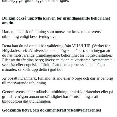
ditt betyg ger grundläggande behörighet.
Du kan också uppfylla kraven för grundläggande behörighet
om du:
Har en utländsk utbildning som motsvarar kraven i en svensk
utbildning enligt beskrivning ovan.
Detta kan du nå om du har validering från VHS/UHR (Verket för
Högskoleservice/Universitets- och högskolerådet), som intygar att
du har motsvarande grundläggande behörighet för högskolestudier.
Eller att du får dina betyg översatta av en auktoriserad översättare till
svenska eller engelska. Tänk på att denna process kan ta några
månader, så kolla upp detta i god tid!
Är bosatt i Danmark, Finland, Island eller Norge och där är behörig
till motsvarande utbildning.
Genom svensk eller utländsk utbildning, praktisk erfarenhet eller på
grund av någon annan omständighet har förutsättningar att
tillgodogöra dig utbildningen.
Godkända betyg och dokumenterad yrkeslivserfarenhet