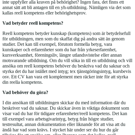
inte uppfyller alla kraven på behörighet? Ingen fara, det finns ett
annat sätt att bli antagen till en yh-utbildning. Nämligen via det som
kallas reell kompetens eller behörighetsprov.
Vad betyder reell kompetens?
Reell kompetens betyder kunskap (kompetens) som är betydelsefull
för utbildningen, men som du skaffat dig på andra sätt än genom
studier. Det kan till exempel, förutom formella betyg, vara
kunskaper och erfarenheter som du har från yrkeserfarenhet,
kursverksamhet, föreningsliv, längre utlandsvistelse eller annan
motsvarande utbildning. Om du vill söka in till en utbildning och vill
ansöka om reell kompetens behöver du beskriva vad du saknar och
styrka det du har istället med intyg; tex tjänstgöringsintyg, kursbevis
osv. Ett CV kan vara ett komplement men räcker inte för att styrka
din reella kompetens.
Vad behöver du göra?
I din ansökan till utbildningen skickar du med information där du
beskriver vad du saknar. Du skickar även in viktiga dokument som
visar vad du har för tidigare erfarenheter/reell kompetens. Det kan
till exempel vara arbetsgivarintyg, betyg från högre studier,
testresultat, annan dokumentation eller liknande för att visa att du
ändå har vad som krävs. I stycket här under ser du hur du går