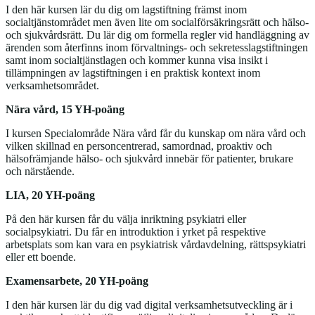
I den här kursen lär du dig om lagstiftning främst inom
socialtjänstområdet men även lite om socialförsäkringsrätt och hälso-
och sjukvårdsrätt. Du lär dig om formella regler vid handläggning av
ärenden som återfinns inom förvaltnings- och sekretesslagstiftningen
samt inom socialtjänstlagen och kommer kunna visa insikt i
tillämpningen av lagstiftningen i en praktisk kontext inom
verksamhetsområdet.
Nära vård, 15 YH-poäng
I kursen Specialområde Nära vård får du kunskap om nära vård och
vilken skillnad en personcentrerad, samordnad, proaktiv och
hälsofrämjande hälso- och sjukvård innebär för patienter, brukare
och närstående.
LIA, 20 YH-poäng
På den här kursen får du välja inriktning psykiatri eller
socialpsykiatri. Du får en introduktion i yrket på respektive
arbetsplats som kan vara en psykiatrisk vårdavdelning, rättspsykiatri
eller ett boende.
Examensarbete, 20 YH-poäng
I den här kursen lär du dig vad digital verksamhetsutveckling är i