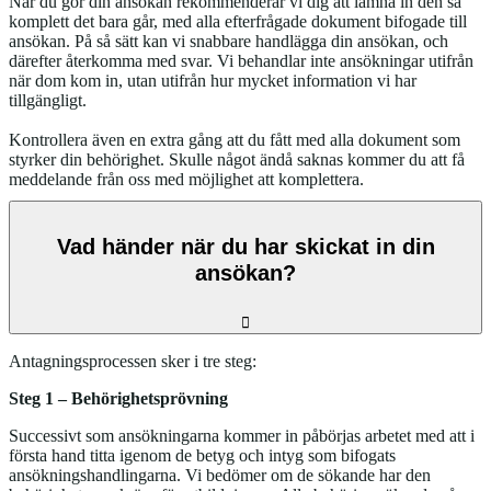
När du gör din ansökan rekommenderar vi dig att lämna in den så
komplett det bara går, med alla efterfrågade dokument bifogade till
ansökan. På så sätt kan vi snabbare handlägga din ansökan, och
därefter återkomma med svar. Vi behandlar inte ansökningar utifrån
när dom kom in, utan utifrån hur mycket information vi har
tillgängligt.
Kontrollera även en extra gång att du fått med alla dokument som
styrker din behörighet. Skulle något ändå saknas kommer du att få
meddelande från oss med möjlighet att komplettera.
Vad händer när du har skickat in din
ansökan?
Antagningsprocessen sker i tre steg:
Steg 1 – Behörighetsprövning
Successivt som ansökningarna kommer in påbörjas arbetet med att i
första hand titta igenom de betyg och intyg som bifogats
ansökningshandlingarna. Vi bedömer om de sökande har den