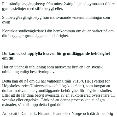
Fullständigt avgångsbetyg från minst 2-årig linje på gymnasiet (äldre
gymnasielinjer med sifferbetyg) eller,
Slutbetyg/avgångsbetyg från motsvarande vuxenutbildningar som
ovan
Kontakta studievägledare i din hemkommun om du är osäker på om
ditt betyg ger grundläggande behörighet.
Du kan också uppfylla kraven för grundläggande behörighet
om du:
Har en utländsk utbildning som motsvarar kraven i en svensk
utbildning enligt beskrivning ovan.
Detta kan du nå om du har validering från VHS/UHR (Verket för
Högskoleservice/Universitets- och högskolerådet), som intygar att
du har motsvarande grundläggande behörighet för högskolestudier.
Eller att du får dina betyg översatta av en auktoriserad översättare till
svenska eller engelska. Tänk på att denna process kan ta några
månader, så kolla upp detta i god tid!
Är bosatt i Danmark, Finland, Island eller Norge och där är behörig