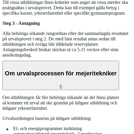
Till vissa utbildningar finns kriterier som anger att vissa meriter ska
poängsättas i urvalsprovet. Detta kan till exempel gälla betyg i
specifika kurser, yrkeserfarenhet eller specifikt gymnasieprogram.
Steg 3 - Antagning
Alla behöriga sökande rangordnas efter det sammanlagda resultatet
på urvalsprovet i steg 2. De med bäst resultat antas sedan till
utbildningen och övriga blir tilldelade reservplatser.
Antagningsbesked brukar skickas ut ca 5-11 veckor efter sista
ansökningsdag.
Om urvalsprocessen för mejeritekniker
Om utbildningen får fler behöriga sökande än det finns platser
så
kommer ett urval att ske grundat på tidigare utbildning och
tidigare yrkeserfarenhet.
Urvalsordningen baseras på tidigare utbildning:
El- och energiprogrammet inriktning
automation/elteknik/energiteknik, 2 meritpoäng