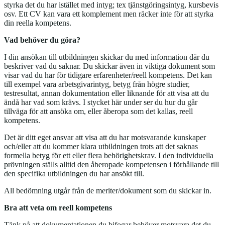
styrka det du har istället med intyg; tex tjänstgöringsintyg, kursbevis
osv. Ett CV kan vara ett komplement men räcker inte för att styrka
din reella kompetens.
Vad behöver du göra?
I din ansökan till utbildningen skickar du med information där du
beskriver vad du saknar. Du skickar även in viktiga dokument som
visar vad du har för tidigare erfarenheter/reell kompetens. Det kan
till exempel vara arbetsgivarintyg, betyg från högre studier,
testresultat, annan dokumentation eller liknande för att visa att du
ändå har vad som krävs. I stycket här under ser du hur du går
tillväga för att ansöka om, eller åberopa som det kallas, reell
kompetens.
Det är ditt eget ansvar att visa att du har motsvarande kunskaper
och/eller att du kommer klara utbildningen trots att det saknas
formella betyg för ett eller flera behörighetskrav. I den individuella
prövningen ställs alltid den åberopade kompetensen i förhållande till
den specifika utbildningen du har ansökt till.
All bedömning utgår från de meriter/dokument som du skickar in.
Bra att veta om reell kompetens
Tänk på att dokumentationen du bifogar behöver motsvara det du