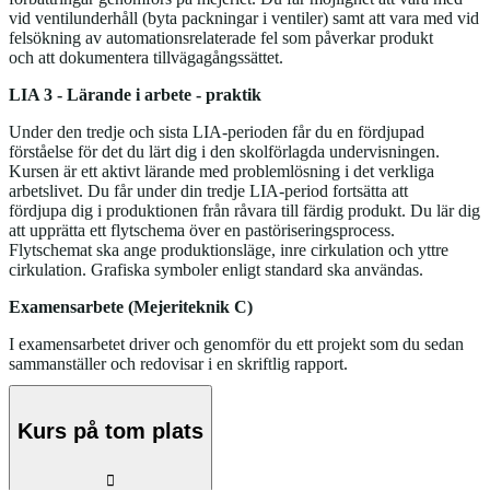
vid ventilunderhåll (byta packningar i ventiler) samt att vara med vid
felsökning av automationsrelaterade fel som påverkar produkt
och att dokumentera tillvägagångssättet.
LIA 3 - Lärande i arbete - praktik
Under den tredje och sista LIA-perioden får du en fördjupad
förståelse för det du lärt dig i den skolförlagda undervisningen.
Kursen är ett aktivt lärande med problemlösning i det verkliga
arbetslivet. Du får under din tredje LIA-period fortsätta att
fördjupa dig i produktionen från råvara till färdig produkt. Du lär dig
att upprätta ett flytschema över en pastöriseringsprocess.
Flytschemat ska ange produktionsläge, inre cirkulation och yttre
cirkulation. Grafiska symboler enligt standard ska användas.
Examensarbete (Mejeriteknik C)
I examensarbetet driver och genomför du ett projekt som du sedan
sammanställer och redovisar i en skriftlig rapport.
Kurs på tom plats