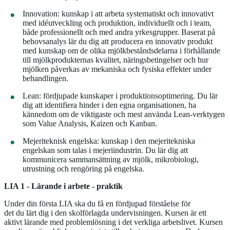
Innovation: kunskap i att arbeta systematiskt och innovativt
med idéutveckling och produktion, individuellt och i team,
både professionellt och med andra yrkesgrupper. Baserat på
behovsanalys lär du dig att producera en innovativ produkt
med kunskap om de olika mjölkbeståndsdelarna i förhållande
till mjölkprodukternas kvalitet, näringsbetingelser och hur
mjölken påverkas av mekaniska och fysiska effekter under
behandlingen.
Lean: fördjupade kunskaper i produktionsoptimering. Du lär
dig att identifiera hinder i den egna organisationen, ha
kännedom om de viktigaste och mest använda Lean-verktygen
som Value Analysis, Kaizen och Kanban.
Mejeriteknisk engelska: kunskap i den mejeritekniska
engelskan som talas i mejeriindustrin. Du lär dig att
kommunicera sammansättning av mjölk, mikrobiologi,
utrustning och rengöring på engelska.
LIA 1 - Lärande i arbete - praktik
Under din första LIA ska du få en fördjupad förståelse för
det du lärt dig i den skolförlagda undervisningen. Kursen är ett
aktivt lärande med problemlösning i det verkliga arbetslivet. Kursen