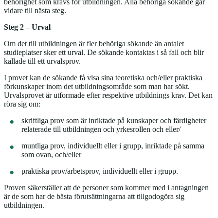
behörighet som krävs för utbildningen. Alla behöriga sökande går
vidare till nästa steg.
Steg 2 – Urval
Om det till utbildningen är fler behöriga sökande än antalet
studieplatser sker ett urval. De sökande kontaktas i så fall och blir
kallade till ett urvalsprov.
I provet kan de sökande få visa sina teoretiska och/eller praktiska
förkunskaper inom det utbildningsområde som man har sökt.
Urvalsprovet är utformade efter respektive utbildnings krav. Det kan
röra sig om:
skriftliga prov som är inriktade på kunskaper och färdigheter
relaterade till utbildningen och yrkesrollen och eller/
muntliga prov, individuellt eller i grupp, inriktade på samma
som ovan, och/eller
praktiska prov/arbetsprov, individuellt eller i grupp.
Proven säkerställer att de personer som kommer med i antagningen
är de som har de bästa förutsättningarna att tillgodogöra sig
utbildningen.