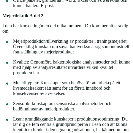
Office-paketet: grunderna i Word, Excel och PowerPoint och
kunna hantera E-post.
Mejeriteknik A del 2
I den här kursen ingår en del olika moment. Du kommer att lära dig
om:
Mejeriproduktion/tillverkning av produkter i träningsmejeriet:
Översiktlig kunskap om såväl hantverksmässig som industriell
framställning av mejeriprodukter.
Kvalitet: Genomföra bakteriologiska analysmetoder och kunna
med hjälp av analysresultatet utvärdera vilken kvalitet
produkten har.
Mejerihygien: Kunskaper som behövs för att arbeta på ett
livsmedelssäkert sätt samt för att förstå innebörd och
konsekvenser av avvikelser.
Sensorik: kunskap om sensoriska analysmetoder och
bedömningar av mejeriprodukter.
Lean: grundläggande kunskaper i produktionsoptimering. Du
lär dig de fem centrala grundprinciperna i Lean och att kunna
identifiera hinder i den egna organisationen, ha kännedom om