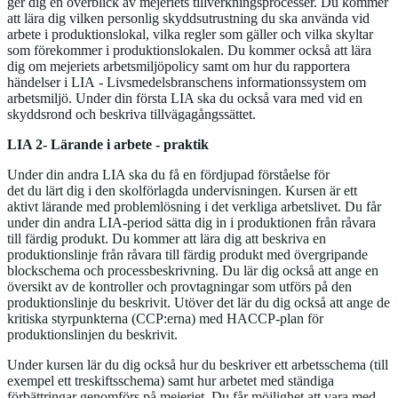
ger dig en överblick av mejeriets tillverkningsprocesser. Du kommer
att lära dig vilken personlig skyddsutrustning du ska använda vid
arbete i produktionslokal, vilka regler som gäller och vilka skyltar
som förekommer i produktionslokalen. Du kommer också att lära
dig om mejeriets arbetsmiljöpolicy samt om hur du rapportera
händelser i LIA - Livsmedelsbranschens informationssystem om
arbetsmiljö. Under din första LIA ska du också vara med vid en
skyddsrond och beskriva tillvägagångssättet.
LIA 2- Lärande i arbete - praktik
Under din andra LIA ska du få en fördjupad förståelse för
det du lärt dig i den skolförlagda undervisningen. Kursen är ett
aktivt lärande med problemlösning i det verkliga arbetslivet. Du får
under din andra LIA-period sätta dig in i produktionen från råvara
till färdig produkt. Du kommer att lära dig att beskriva en
produktionslinje från råvara till färdig produkt med övergripande
blockschema och processbeskrivning. Du lär dig också att ange en
översikt av de kontroller och provtagningar som utförs på den
produktionslinje du beskrivit. Utöver det lär du dig också att ange de
kritiska styrpunkterna (CCP:erna) med HACCP-plan för
produktionslinjen du beskrivit.
Under kursen lär du dig också hur du beskriver ett arbetsschema (till
exempel ett treskiftsschema) samt hur arbetet med ständiga
förbättringar genomförs på mejeriet. Du får möjlighet att vara med