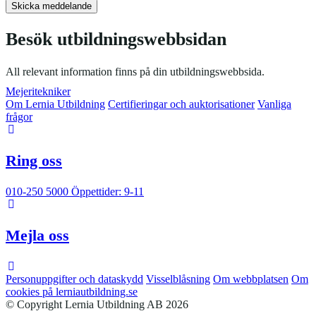
Besök utbildningswebbsidan
All relevant information finns på din utbildningswebbsida.
Mejeritekniker
Om Lernia Utbildning
Certifieringar och auktorisationer
Vanliga
frågor
Ring oss
010-250 5000
Öppettider: 9-11
Mejla oss
Personuppgifter och dataskydd
Visselblåsning
Om webbplatsen
Om
cookies på lerniautbildning.se
© Copyright Lernia Utbildning AB 2026