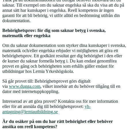
saknar. Till exempel om du saknar engelska så ska du visa att du på
annat sätt har kunskaper i engelska. Reell kompetens är ingen
garanti för att bli behörig, vi utför alltid en bedömning utifrån din
dokumentation.
Behörighetsprov: för dig som saknar betyg i svenska,
matematik eller engelska
Om du saknar dokumentation som styrker dina kunskaper i svenska,
matematik och/eller engelska erbjuder vi möjligheten att göra ett
behörighetsprov. Ett godkänt resultat ger dig behörighet i den eller
de kurser du saknar formella betyg i. Du kan endast genomföra
provet en gång och behörigheten som erhålls gäller endast för
utbildningar hos Lernia Yrkeshögskola.
Så går provet till: Behörighetsprovet görs digitalt
via
www.dugga.com
, vilket innebär att du behöver tillgång till en
dator med internetuppkoppling.
Intresserad av att göra provet? Kontakta oss för mer information
eller för att anmäla dig till behörighetsprovet:
yh-
antagning@lerniautbildning.se
Är du osäker på om du har rätt behörighet eller behöver
ansöka om reell kompetens?