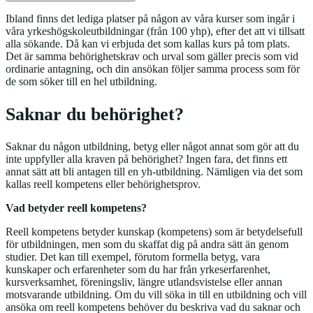
Ibland finns det lediga platser på någon av våra kurser som ingår i
våra yrkeshögskoleutbildningar (från 100 yhp), efter det att vi tillsatt
alla sökande. Då kan vi erbjuda det som kallas kurs på tom plats.
Det är samma behörighetskrav och urval som gäller precis som vid
ordinarie antagning, och din ansökan följer samma process som för
de som söker till en hel utbildning.
Saknar du behörighet?
Saknar du någon utbildning, betyg eller något annat som gör att du
inte uppfyller alla kraven på behörighet? Ingen fara, det finns ett
annat sätt att bli antagen till en yh-utbildning. Nämligen via det som
kallas reell kompetens eller behörighetsprov.
Vad betyder reell kompetens?
Reell kompetens betyder kunskap (kompetens) som är betydelsefull
för utbildningen, men som du skaffat dig på andra sätt än genom
studier. Det kan till exempel, förutom formella betyg, vara
kunskaper och erfarenheter som du har från yrkeserfarenhet,
kursverksamhet, föreningsliv, längre utlandsvistelse eller annan
motsvarande utbildning. Om du vill söka in till en utbildning och vill
ansöka om reell kompetens behöver du beskriva vad du saknar och