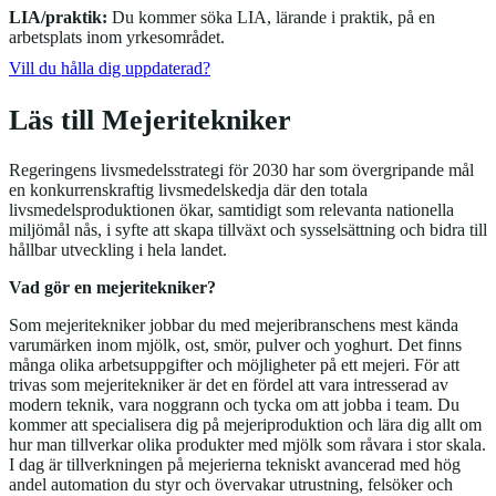
LIA/praktik:
Du kommer söka LIA, lärande i praktik, på en
arbetsplats inom yrkesområdet.
Vill du hålla dig uppdaterad?
Läs till Mejeritekniker
Regeringens livsmedelsstrategi för 2030 har som övergripande mål
en konkurrenskraftig livsmedelskedja där den totala
livsmedelsproduktionen ökar, samtidigt som relevanta nationella
miljömål nås, i syfte att skapa tillväxt och sysselsättning och bidra till
hållbar utveckling i hela landet.
Vad gör en mejeritekniker?
Som mejeritekniker jobbar du med mejeribranschens mest kända
varumärken inom mjölk, ost, smör, pulver och yoghurt. Det finns
många olika arbetsuppgifter och möjligheter på ett mejeri. För att
trivas som mejeritekniker är det en fördel att vara intresserad av
modern teknik, vara noggrann och tycka om att jobba i team. Du
kommer att specialisera dig på mejeriproduktion och lära dig allt om
hur man tillverkar olika produkter med mjölk som råvara i stor skala.
I dag är tillverkningen på mejerierna tekniskt avancerad med hög
andel automation du styr och övervakar utrustning, felsöker och